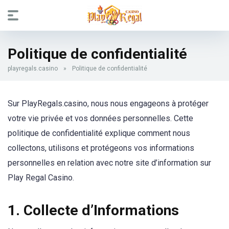
Politique de confidentialité
playregals.casino
»
Politique de confidentialité
Sur PlayRegals.casino, nous nous engageons à protéger
votre vie privée et vos données personnelles. Cette
politique de confidentialité explique comment nous
collectons, utilisons et protégeons vos informations
personnelles en relation avec notre site d’information sur
Play Regal Casino.
1. Collecte d’Informations