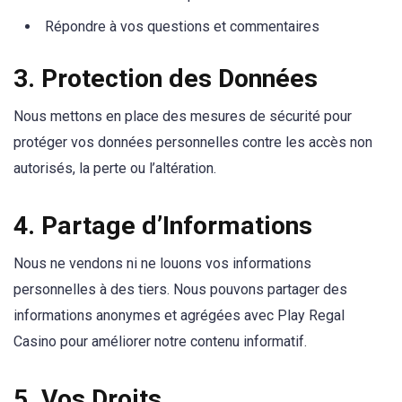
Répondre à vos questions et commentaires
3. Protection des Données
Nous mettons en place des mesures de sécurité pour
protéger vos données personnelles contre les accès non
autorisés, la perte ou l’altération.
4. Partage d’Informations
Nous ne vendons ni ne louons vos informations
personnelles à des tiers. Nous pouvons partager des
informations anonymes et agrégées avec Play Regal
Casino pour améliorer notre contenu informatif.
5. Vos Droits