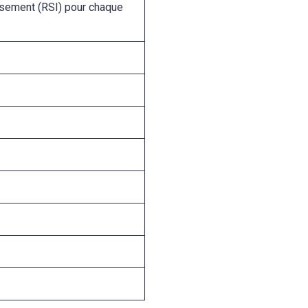
issement (RSI) pour chaque