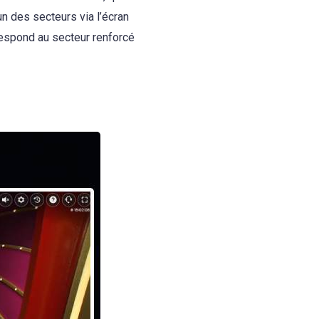
un des secteurs via l’écran
rrespond au secteur renforcé