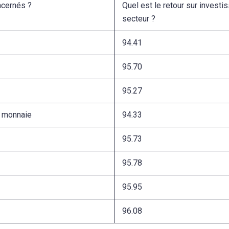
ncernés ?
Quel est le retour sur invest
secteur ?
94.41
95.70
95.27
 monnaie
94.33
95.73
95.78
95.95
96.08