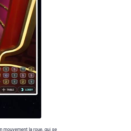
 en mouvement la roue, qui se