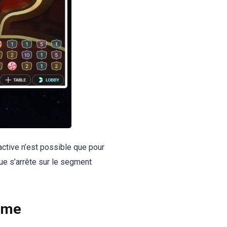
active n’est possible que pour
oue s’arrête sur le segment
Time