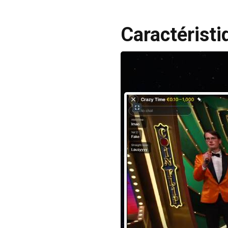
Caractéristi