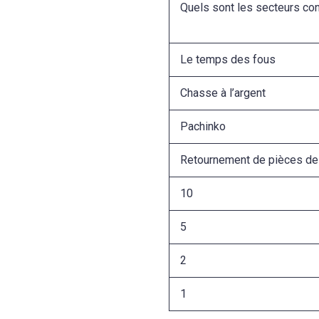
Quels sont les secteurs co
Le temps des fous
Chasse à l’argent
Pachinko
Retournement de pièces de
10
5
2
1