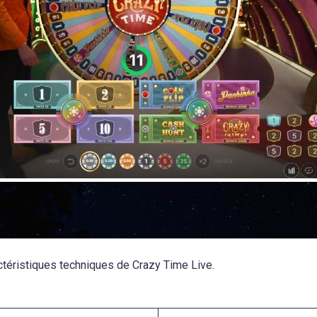
ctéristiques techniques de Crazy Time Live.