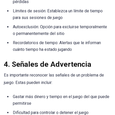
pérdidas
Límites de sesión: Establezca un límite de tiempo
para sus sesiones de juego
Autoexclusión: Opción para excluirse temporalmente
o permanentemente del sitio
Recordatorios de tiempo: Alertas que le informan
cuánto tiempo ha estado jugando
4. Señales de Advertencia
Es importante reconocer las señales de un problema de
juego. Estas pueden incluir:
Gastar más dinero y tiempo en el juego del que puede
permitirse
Dificultad para controlar o detener el juego