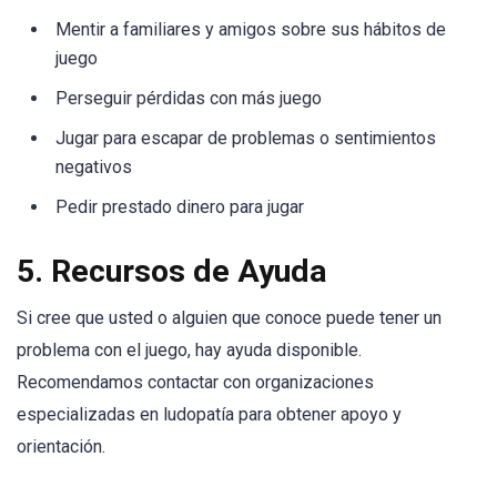
Mentir a familiares y amigos sobre sus hábitos de
juego
Perseguir pérdidas con más juego
Jugar para escapar de problemas o sentimientos
negativos
Pedir prestado dinero para jugar
5. Recursos de Ayuda
Si cree que usted o alguien que conoce puede tener un
problema con el juego, hay ayuda disponible.
Recomendamos contactar con organizaciones
especializadas en ludopatía para obtener apoyo y
orientación.